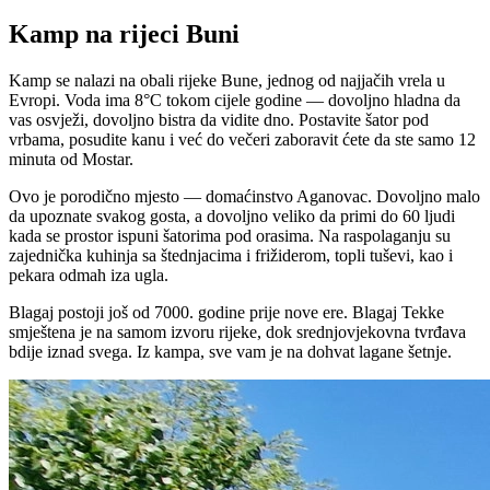
Kamp na rijeci Buni
Kamp se nalazi na obali rijeke Bune, jednog od najjačih vrela u
Evropi. Voda ima 8°C tokom cijele godine — dovoljno hladna da
vas osvježi, dovoljno bistra da vidite dno. Postavite šator pod
vrbama, posudite kanu i već do večeri zaboravit ćete da ste samo 12
minuta od Mostar.
Ovo je porodično mjesto — domaćinstvo Aganovac. Dovoljno malo
da upoznate svakog gosta, a dovoljno veliko da primi do 60 ljudi
kada se prostor ispuni šatorima pod orasima. Na raspolaganju su
zajednička kuhinja sa štednjacima i frižiderom, topli tuševi, kao i
pekara odmah iza ugla.
Blagaj postoji još od 7000. godine prije nove ere. Blagaj Tekke
smještena je na samom izvoru rijeke, dok srednjovjekovna tvrđava
bdije iznad svega. Iz kampa, sve vam je na dohvat lagane šetnje.