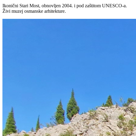
Ikonični Stari Most, obnovljen 2004. i pod zaštitom UNESCO-a.
Živi muzej osmanske arhitekture.