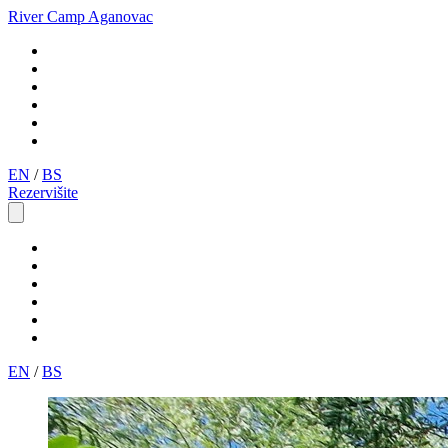
River Camp Aganovac
Početna
Smještaj
Istraži
Galerija
Cijene
Kontakt
EN
/
BS
Rezervišite
Početna
Smještaj
Istraži
Galerija
Cijene
Kontakt
EN
/
BS