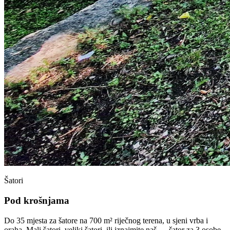
Šatori
Pod krošnjama
Do 35 mjesta za šatore na 700 m² riječnog terena, u sjeni vrba i
oraha. Mali šatori, veliki šatori, ili iznajmite naš — šator za 3 osobe